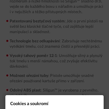
rozměrům a nízké hmotnosti se Siligun™ snadno drží,
vejde se do každého boxu s nářadím a umožňuje práci
i v nejužších a těžko přístupných místech.
Patentovaný beztyčový systém
: Jde o první pistoli na
světě bez klasické tlačné tyče, což zajišťuje lepší
manipulaci a skladnost.
Technologie bez odkapávání
: Zabraňuje nechtěnému
vytékání tmelu, což znamená čistší a přesnější práci.
Vysoký tahový poměr 12:1
: Umožňuje silný a plynulý
tok tmelu s menší námahou, což zvyšuje efektivitu
dávkování.
Možnost ořezání tuby
: Pistole umožňuje snadné
ořezání používané kartuše přímo v zařízení.
Odolný ABS plast
: Siligun™ je vyrobena z pevného,
ale lehkého materiálu, který zajišťuje dlouhou
Soubory cookies
životnost.
Cookies a soukromí
Soubory cookie používáme ke