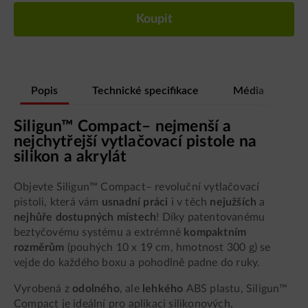
Koupit
Popis
Technické specifikace
Média
Siligun™ Compact– nejmenší a
nejchytřejší vytlačovací pistole na
silikon a akrylát
Objevte Siligu
n™ Compact– revoluční vytlačovací
pistoli, která vám
usnadní práci
i v těch
nejužších
a
nejhůře dostupných místech
! Díky patentovanému
beztyčovému systému a extrémně
kompaktním
rozměrům
(pouhých 10 x 19 cm, hmotnost 300 g) se
vejde do každého boxu a pohodlně padne do ruky.
Vyrobená z
odolného
, ale
lehkého
ABS plastu, Siligun™
Compact je ideální pro aplikaci silikonových,