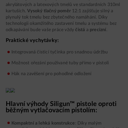
akrylátových a latexových tmelů ve standardních 310ml
kartuších.
Vysoký tlačný poměr
12:1 zajišťuje silný a
plynulý tok tmelu bez zbytečného namáhání. Díky
technologii okamžitého zastavení tmelu a systému bez
odkapávání bude vaše práce vždy
čistá
a
precizní
.
Praktické vychytávky:
Integrovaná čisticí tyčinka pro snadnou údržbu
Možnost ořezání používané tuby přímo v pistoli
Hák na zavěšení pro pohodlné odložení
Hlavní výhody Siligun™ pistole oproti
běžným vytlačovacím pistolím:
Kompaktní a lehká konstrukce
: Díky malým