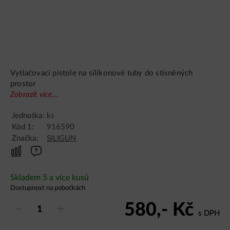
Vytlačovací pistole na silikonové tuby do stísněných
prostor
Zobrazit více...
Jednotka:
ks
Kód 1:
916590
Značka:
SILIGUN
Skladem 5 a více kusů
Dostupnost na pobočkách
580,-
Kč
–
+
s DPH