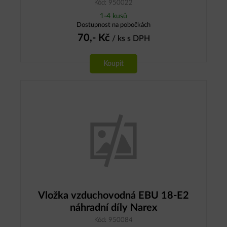
Kód: 950022
1-4 kusů
Dostupnost na pobočkách
70,-
Kč
/ ks
s DPH
Koupit
Vložka vzduchovodná EBU 18-E2
náhradní díly Narex
Kód: 950084