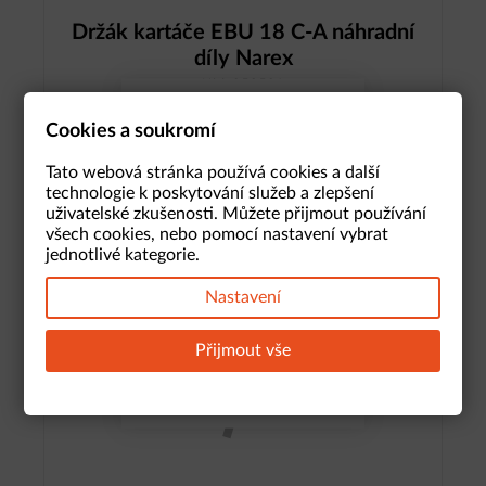
Držák kartáče EBU 18 C-A náhradní
díly Narex
Kód: 950581
Soubory cookies
1-4 kusů
Cookies a soukromí
Dostupnost na pobočkách
Soubory cookie používáme ke
159,-
Kč
/ ks
s DPH
Tato webová stránka používá cookies a další
shromažďování a analýze
informací o výkonu a
technologie k poskytování služeb a zlepšení
používání webu, zajištění
uživatelské zkušenosti. Můžete přijmout používání
Koupit
fungování funkcí ze sociálních
všech cookies, nebo pomocí nastavení vybrat
médií a ke zlepšení a
jednotlivé kategorie.
přizpůsobení obsahu a
reklam.
Nastavení
Zamítnout
Povolit
Přijmout vše
vše
cookies
Nastavení cookies