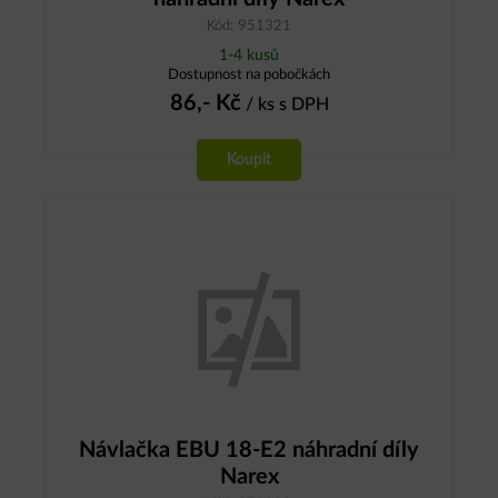
Kód: 951321
1-4 kusů
Dostupnost na pobočkách
86,-
Kč
/ ks
s DPH
Koupit
Návlačka EBU 18-E2 náhradní díly
Narex