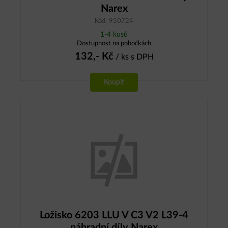
Narex
Kód: 950724
1-4 kusů
Dostupnost na pobočkách
132,-
Kč
/ ks
s DPH
Koupit
Ložisko 6203 LLU V C3 V2 L39-4
náhradní díly Narex