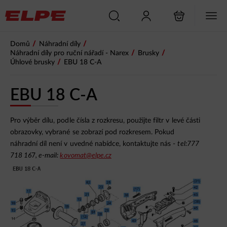
/
/
Domů
Náhradní díly
/
/
Náhradní díly pro ruční nářadí - Narex
Brusky
/
Úhlové brusky
EBU 18 C-A
EBU 18 C-A
Pro výběr dílu, podle čísla z rozkresu, použijte filtr v levé části
obrazovky, vybrané se zobrazí pod rozkresem. Pokud
náhradní díl není v uvedné nabídce, kontaktujte nás -
tel:777
718 16
7
, e-mail:
kovomat@
elpe.cz