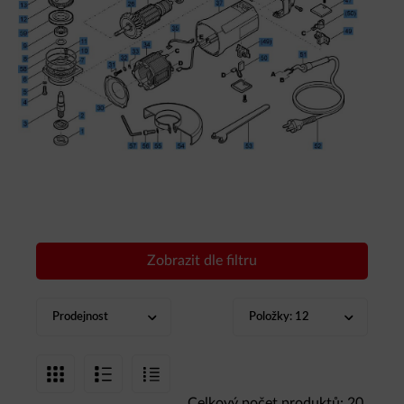
Zobrazit dle filtru
Prodejnost
Položky:
12
Celkový počet produktů: 20