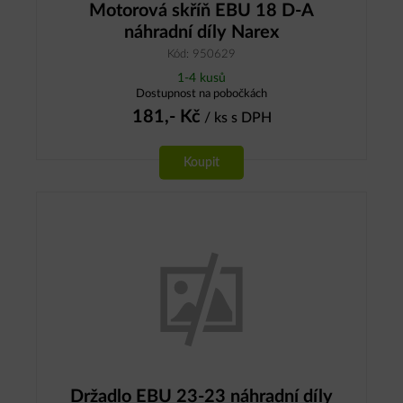
Motorová skříň EBU 18 D-A
náhradní díly Narex
Kód: 950629
1-4 kusů
Dostupnost na pobočkách
181,-
Kč
/ ks
s DPH
Koupit
Držadlo EBU 23-23 náhradní díly