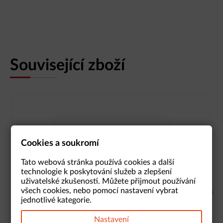
Související zboží
Soubory cookies
Cookies a soukromí
Soubory cookie používáme ke
Tato webová stránka používá cookies a další
shromažďování a analýze
informací o výkonu a
technologie k poskytování služeb a zlepšení
používání webu, zajištění
uživatelské zkušenosti. Můžete přijmout používání
fungování funkcí ze sociálních
všech cookies, nebo pomocí nastavení vybrat
médií a ke zlepšení a
jednotlivé kategorie.
přizpůsobení obsahu a
reklam.
Čistič S Weicon
Nastavení