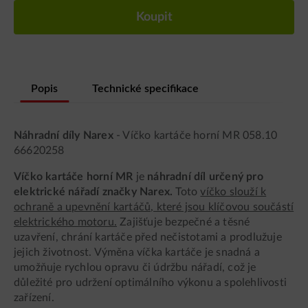
Koupit
Popis
Technické specifikace
Náhradní díly Narex
- Víčko kartáče horní MR 058.10
66620258
Víčko kartáče horní MR
je
náhradní díl určený pro
elektrické nářadí značky Narex.
Toto
víčko slouží k
ochraně a upevnění kartáčů, které jsou klíčovou součástí
elektrického motoru.
Zajišťuje bezpečné a těsné
uzavření, chrání kartáče před nečistotami a prodlužuje
jejich životnost. Výměna víčka kartáče je snadná a
umožňuje rychlou opravu či údržbu nářadí, což je
důležité pro udržení optimálního výkonu a spolehlivosti
zařízení.