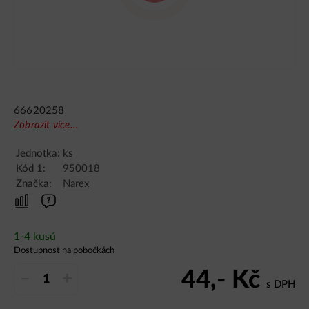
66620258
Zobrazit více...
Jednotka:
ks
Kód 1:
950018
Značka:
Narex
1-4 kusů
Dostupnost na pobočkách
44,-
Kč
–
+
s DPH