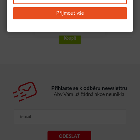
Kód: 548534
Zamítnout
Povolit
Přijmout vše
Skladem 5 a více kusů
vše
cookies
348,-
Kč
/ ks
s DPH
Nastavení cookies
696,-
Kč
/ l
Koupit
Přihlaste se k odběru newslettru
Aby Vám už žádná akce neunikla
ODESLAT