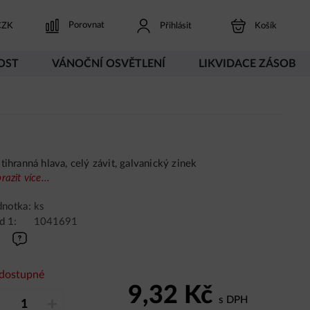
Porovnat
ZK
Přihlásit
Košík
OST
VÁNOČNÍ OSVĚTLENÍ
LIKVIDACE ZÁSOB
tihranná hlava, celý závit, galvanický zinek
razit více...
dnotka:
ks
d 1:
1041691
dostupné
9,32
Kč
s DPH
–
+