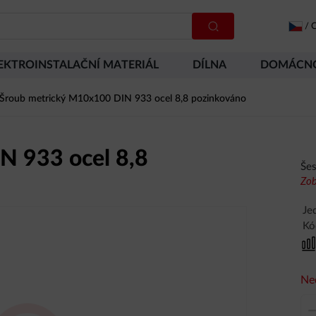
/
C
EKTROINSTALAČNÍ MATERIÁL
DÍLNA
DOMÁCN
Šroub metrický M10x100 DIN 933 ocel 8,8 pozinkováno
N 933 ocel 8,8
Šes
Zob
Je
Kó
Ne