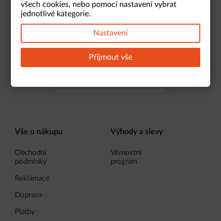
Aby Vám už žádná akce neunikla
fungování funkcí ze sociálních
všech cookies, nebo pomocí nastavení vybrat
médií a ke zlepšení a
jednotlivé kategorie.
přizpůsobení obsahu a
reklam.
Nastavení
Zamítnout
Povolit
Přijmout vše
vše
cookies
ODESLAT
Nastavení cookies
Vše o nákupu
Výhody a slevy
Obchodní
Věrnostní
podmínky
program
Reklamace
Doprava
Platby