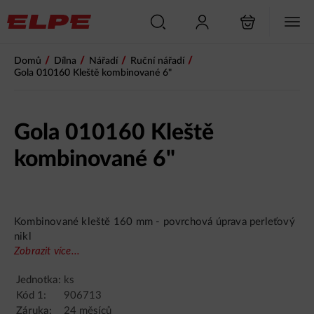
/
/
/
/
Domů
Dílna
Nářadí
Ruční nářadí
Gola 010160 Kleště kombinované 6"
Gola 010160 Kleště
kombinované 6"
Kombinované kleště 160 mm - povrchová úprava perleťový
nikl
Zobrazit více...
Jednotka:
ks
Kód 1:
906713
Záruka:
24 měsíců