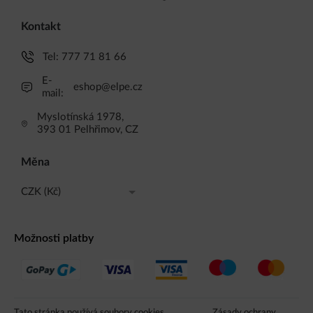
Kontakt
Tel:
777 71 81 66
E-
eshop@elpe.cz
mail:
Myslotínská 1978,
393 01 Pelhřimov, CZ
Měna
CZK (Kč)
CZK (Kč)
Možnosti platby
EUR (EUR)
Tato stránka používá soubory cookies.
Zásady ochrany