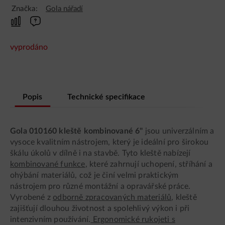
Značka:
Gola nářadí
vyprodáno
Popis
Technické specifikace
Gola 010160 kleště kombinované 6"
jsou univerzálním a
vysoce kvalitním nástrojem, který je ideální pro širokou
škálu úkolů v dílně i na stavbě. Tyto kleště nabízejí
kombinované funkce
, které zahrnují uchopení, stříhání a
ohýbání materiálů, což je činí velmi praktickým
nástrojem pro různé montážní a opravářské práce.
Vyrobené z
odborně zpracovaných materiálů
, kleště
zajišťují dlouhou životnost a spolehlivý výkon i při
intenzivním používání.
Ergonomické rukojeti s