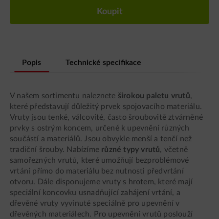
Koupit
Popis
Technické specifikace
V našem sortimentu naleznete
širokou paletu vrutů
,
které představují důležitý prvek spojovacího materiálu.
Vruty jsou tenké, válcovité, často šroubovitě ztvárněné
prvky s ostrým koncem, určené k upevnění různých
součástí a materiálů. Jsou obvykle menší a tenčí než
tradiční šrouby. Nabízíme
různé typy vrutů
, včetně
samořezných vrutů, které umožňují bezproblémové
vrtání přímo do materiálu bez nutnosti předvrtání
otvoru. Dále disponujeme vruty s hrotem, které mají
speciální koncovku usnadňující zahájení vrtání, a
dřevěné vruty vyvinuté speciálně pro upevnění v
dřevěných materiálech. Pro upevnění vrutů poslouží