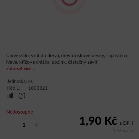
Univerzální vrut do dřeva, dřevotřískové desky, zapuštěná
hlava, křížová drážka, pozink, částečný závit
Zobrazit více...
Jednotka:
ks
Kód 1:
1003821
Nedostupné
1,90
Kč
s DPH
–
+
1,90
Kč
/ ks