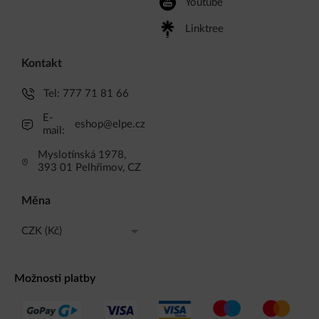
Youtube
Linktree
Kontakt
Tel:
777 71 81 66
E-
eshop@elpe.cz
mail:
Myslotínská 1978,
393 01 Pelhřimov, CZ
Měna
CZK (Kč)
CZK (Kč)
Možnosti platby
EUR (EUR)