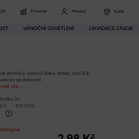
Porovnat
ZK
Přihlásit
Košík
OST
VÁNOČNÍ OSVĚTLENÍ
LIKVIDACE ZÁSOB
ub metrický, válcová hlava, imbus, ocel 8,8,
vanicky pozinkován
razit více...
dnotka:
ks
d 1:
1015114
dostupné