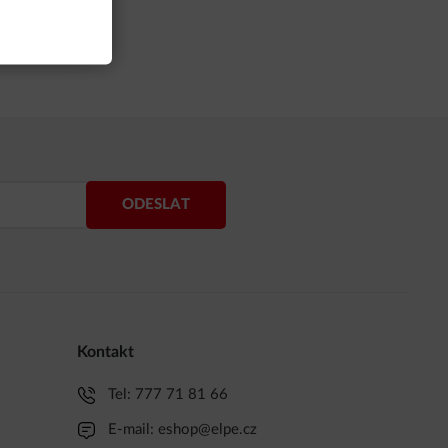
ODESLAT
Kontakt
Tel:
777 71 81 66
E-mail:
eshop@elpe.cz