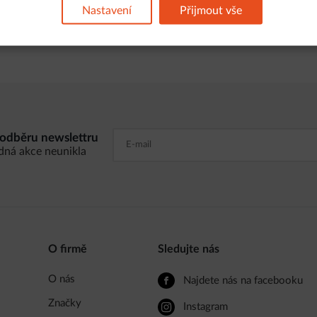
Nastavení
Přijmout vše
Nastavení cookies
k odběru newslettru
dná akce neunikla
O firmě
Sledujte nás
O nás
Najdete nás na facebooku
Značky
Instagram