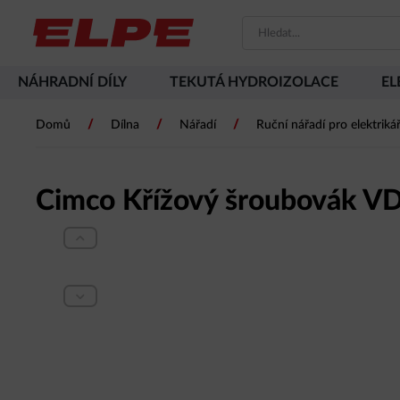
NÁHRADNÍ DÍLY
TEKUTÁ HYDROIZOLACE
EL
/
/
/
Domů
Dílna
Nářadí
Ruční nářadí pro elektriká
Cimco Křížový šroubovák V