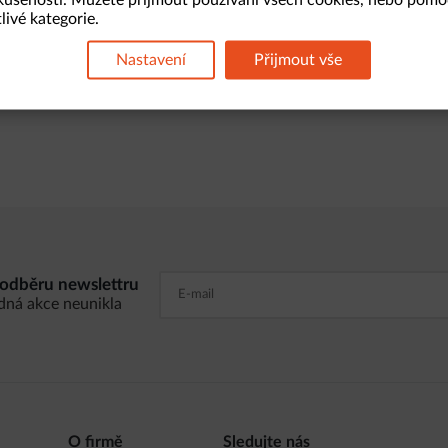
livé kategorie.
covních seancích.
Zamítnout vše
Povolit cookies
, techniky a domácí kutily, kteří hledají spolehlivý a bezpečný
Nastavení
Přijmout vše
Nastavení cookies
fort, což z něj činí vynikající volbu pro všechny vaše šroubova
k odběru newslettru
dná akce neunikla
O firmě
Sledujte nás