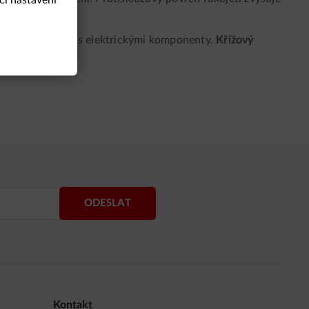
 nástroj pro práci s elektrickými komponenty.
Křížový
cí úkoly.
ODESLAT
Kontakt