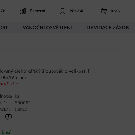
Porovnat
ZK
Přihlásit
Košík
OST
VÁNOČNÍ OSVĚTLENÍ
LIKVIDACE ZÁSOB
lovaný elektrikářský šroubovák o velikosti PH
100x195 mm
razit více...
dnotka:
ks
d 1:
550081
ačka:
Cimco
4 kusů