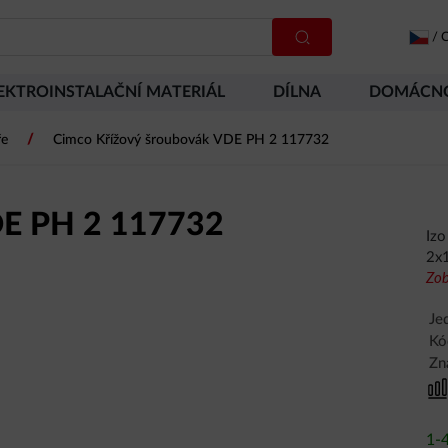
/
C
EKTROINSTALAČNÍ MATERIÁL
DÍLNA
DOMÁCN
/
ře
Cimco Křížový šroubovák VDE PH 2 117732
DE PH 2 117732
Izo
2x
Zob
Je
Kó
Zn
1-