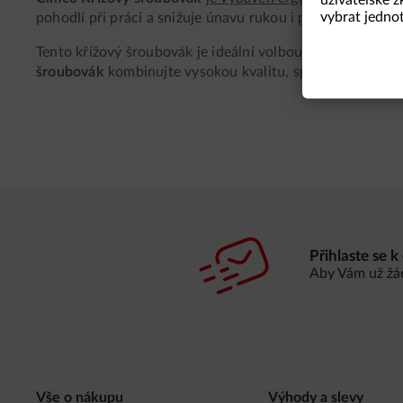
vybrat jednot
pohodlí při práci a snižuje únavu rukou i při delších pra
Tento křížový šroubovák je ideální volbou pro elektrikáře
šroubovák
kombinujte vysokou kvalitu, spolehlivost a kom
Přihlaste se 
Aby Vám už žá
Vše o nákupu
Výhody a slevy