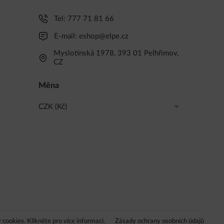
Tel:
777 71 81 66
E-mail:
eshop@elpe.cz
Myslotínská 1978, 393 01 Pelhřimov,
CZ
Měna
CZK (Kč)
CZK (Kč)
EUR (EUR)
cookies. Klikněte pro více informací.
Zásady ochrany osobních údajů